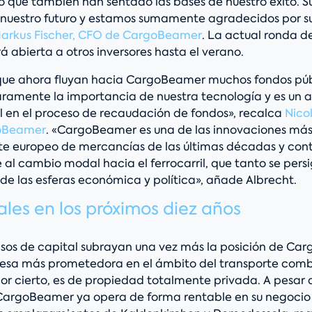
ino que también han sentado las bases de nuestro éxito.
e nuestro futuro y estamos sumamente agradecidos por s
Markus Fischer, CFO de CargoBeamer
. La actual ronda d
 abierta a otros inversores hasta el verano.
que ahora fluyan hacia CargoBeamer muchos fondos púb
ramente la importancia de nuestra tecnología y es un
l en el proceso de recaudación de fondos», recalca
Nico
oBeamer
. «CargoBeamer es una de las innovaciones má
rte europeo de mercancías de las últimas décadas y con
al cambio modal hacia el ferrocarril, que tanto se persi
e las esferas económica y política», añade Albrecht.
ales en los próximos diez años
os de capital subrayan una vez más la posición de Ca
esa más prometedora en el ámbito del transporte com
or cierto, es de propiedad totalmente privada. A pesar d
CargoBeamer ya opera de forma rentable en su negocio p