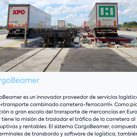
argoBeamer
oBeamer es un innovador proveedor de servicios logístico
«transporte combinado carretera-ferrocarril». Como pio
ión a gran escala del transporte de mercancías en Eur
ene la misión de trasladar el tráfico de la carretera al 
sruptivas y rentables. El sistema CargoBeamer, compues
erminales de transbordo y software de logística, tambié