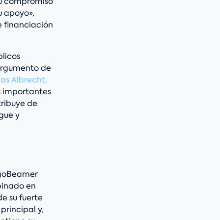
 Su compromiso
u apoyo»,
e financiación
licos
 argumento de
las Albrecht,
s importantes
tribuye de
gue y
rgoBeamer
binado en
e su fuerte
rincipal y,