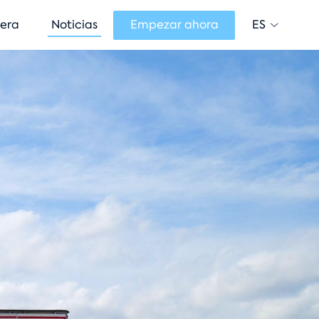
ES
era
Noticias
Empezar ahora
Change la
Current lan