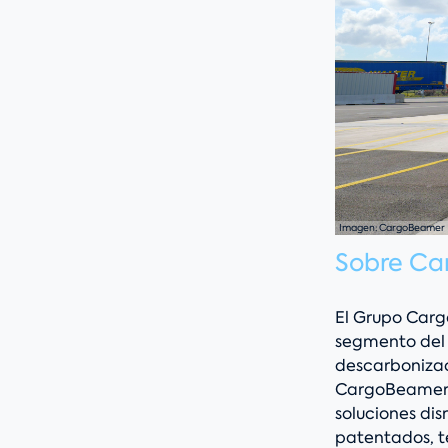
Imagen: CargoBeamer
Sobre C
El Grupo Carg
segmento del 
descarbonizac
CargoBeamer ti
soluciones di
patentados, t