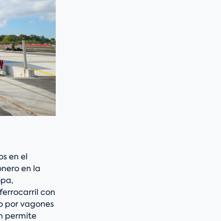
s en el
nero en la
opa,
ferrocarril con
to por vagones
n permite