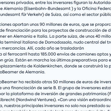
rsores privados, entre los inversores figuran la Autorid
 de Alemania (Eisenbahn-Bundesamt ) y la Oficina Federa
undesamt für Verkehr) de Suiza, así como el sector públi
ciones aportan unos 90 millones de euros, que se propor
e financiación para los proyectos de construcción de d
r en Alemania e Italia. La parte suiza, de unos 40 millo
 la terminal italiana de Domodossola, nudo central del t
e mercancías. Allí, cada año se trasladarán
a al ferrocarril hasta 185.000 envíos de camiones aptos 
 grúa. Están en marcha los últimos preparativos para el 
mplazamiento de Kaldenkirchen, donde se construirá la 
goBeamer de Alemania.
oBeamer ha recibido otros 50 millones de euros de inver
 una financiación de serie B. El grupo de inversores est
r la plataforma de inversión de grandes patrimonios (
f
Albrecht (Nordwind Ventures). «Con una visión extraordin
, nuestros principales inversores no solo nos prestado s