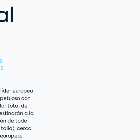
al
s
s
 líder europea
spetuoso con
or total de
estinarán a la
ión de todo
talia), cerca
 europea.