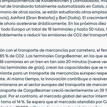
s emplazamientos de Kaldenkirchen y Domodossola, ma
nal de transbordo totalmente automatizada en Calais, a
a mano de otros socios, se están estudiando otros empla
cia), Ashford (Gran Bretaña) y Bari (Italia). El crecimien
 ahora acelerarse drásticamente. En los próximos diez
 toda Europa un total de 18 terminales y hasta 50 rutas, 
otablemente a reducir las emisiones de CO2 del transpor
n con el transporte de mercancías por carretera, el ferr
 85 % de CO2. Las terminales CargoBeamer, en las que 
38 camiones en un tren en tan solo 20 minutos (nueve v
 las terminales de grúa), crean las capacidades que se 
ante para un transporte de mercancías europeo respe
e. Al mismo tiempo, la innovación contribuye a resolve
mioneros en el sector europeo del transporte de mercanc
ansporte de CargoBeamer creció recientemente un 39 %
pal. Por el contrario, el mercado global del sector inte
n torno al 14 %. Se espera que el mercado atendido por