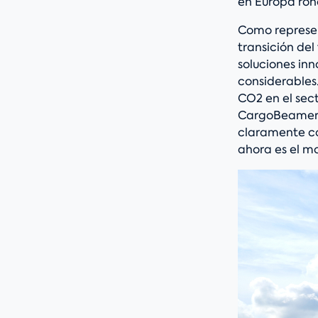
en Europa rond
Como represen
transición del
soluciones in
considerables.
CO2 en el sec
CargoBeamer 
claramente co
ahora es el m