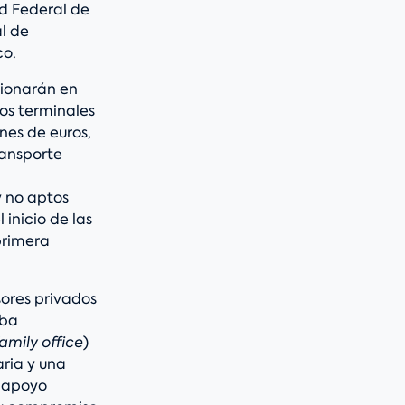
ad Federal de
l de
co.
cionarán en
os terminales
nes de euros,
ransporte
y no aptos
inicio de las
primera
sores privados
aba
amily office
)
aria y una
u apoyo