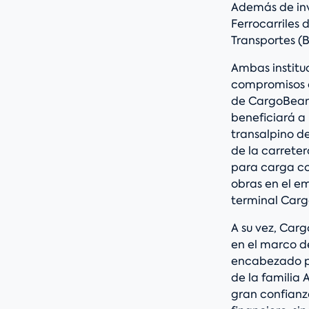
Además de inve
Ferrocarriles
Transportes (B
Ambas institu
compromisos d
de CargoBeame
beneficiará a
transalpino d
de la carreter
para carga con
obras en el e
terminal Car
A su vez, Carg
en el marco de
encabezado po
de la familia 
gran confianza