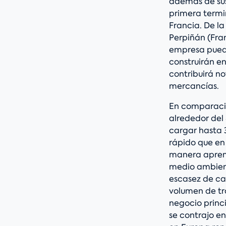
además de su
primera termi
Francia. De l
Perpiñán (Fran
empresa puede
construirán en
contribuirá n
mercancías.
En comparació
alrededor del
cargar hasta 
rápido que en
manera apremi
medio ambient
escasez de ca
volumen de tr
negocio princi
se contrajo e