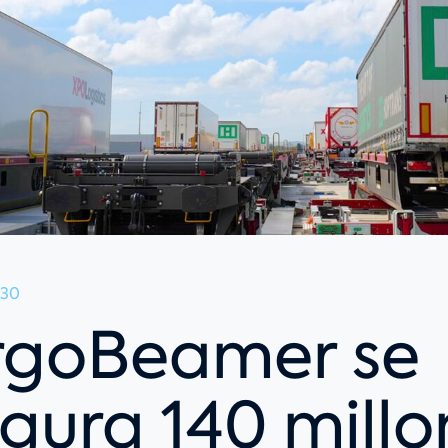
:30
rgoBeamer se
gura 140 millo