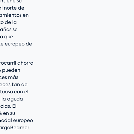
ntiene su
l norte de
zamientos en
to de la
 años se
lo que
te europeo de
ocarril ahorra
se pueden
eces más
necesitan de
tuoso con el
r la aguda
ías. El
 en su
rmodal europeo
 CargoBeamer