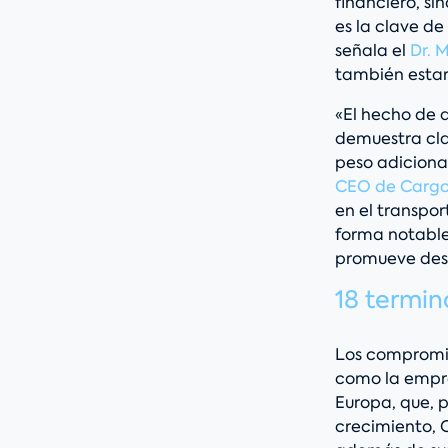
financiero, s
es la clave d
señala el
Dr. 
también estará
«El hecho de 
demuestra cla
peso adiciona
CEO de Carg
en el transpo
forma notable 
promueve desd
18 termin
Los compromis
como la empr
Europa, que, p
crecimiento, 