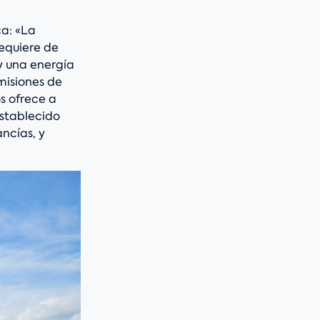
ca: «La
requiere de
y una energía
misiones de
s ofrece a
stablecido
ncías, y