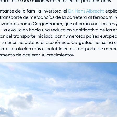
ará los 77.000 millones de euros en los próximos años.
tante de la familia inversora, el
Dr. Hans Albrecht
expli
 transporte de mercancías de la carretera al ferrocarril 
novadoras como CargoBeamer, que ahorran unos costes 
 La evolución hacia una reducción significativa de las e
tor del transporte iniciada por numerosos países europeo
un enorme potencial económico. CargoBeamer se ha e
mo la solución más escalable en el transporte de merca
omento de acelerar su crecimiento».